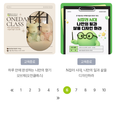
교육종료
교육종료
하루 만에 완성하는 나만의 향기
N잡러 시대, 나만의 일과 삶을
오브제(오전클래스)
디자인하라
1
2
3
4
5
6
7
8
9
10