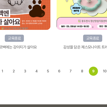
교육종료
교육종료
에코백에는 강아지가 살아요
감성을 담은 제스모나이트 트
1
2
3
4
5
6
7
8
9
10